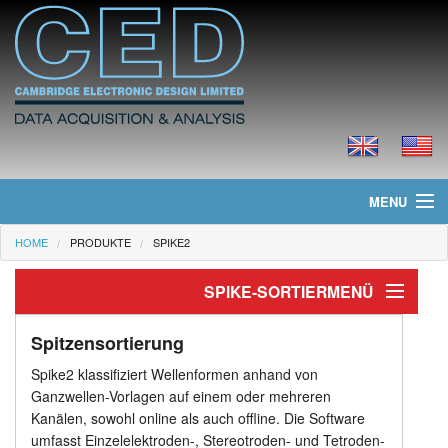
MENU
HOME
PRODUKTE
SPIKE2
Home
SPIKE-SORTIERMENÜ
Neues
Spitzensortierung
Produkte
Spitzensortierung
Spike2 klassifiziert Wellenformen anhand von
Vorlagen-Zuordnung
Preisliste
Ganzwellen-Vorlagen auf einem oder mehreren
Kanälen, sowohl online als auch offline. Die Software
Clustering
Downloads
umfasst Einzelelektroden-, Stereotroden- und Tetroden-