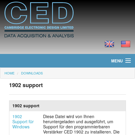
MENU
HOME
DOWNLOADS
Home
1902 support
Neues
Produkte
1902 support
Preisliste
1902
Diese Datei wird von Ihnen
Support für
heruntergeladen und ausgeführt, um
Windows
Support für den programmierbaren
Downloads
Verstärker CED 1902 zu installieren. Die