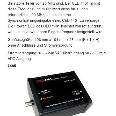
die stabile Teiler von 20 MHz sind. Der CED 4401 nimmt
Anleitung
diese Frequenz und multipliziert diese bis zu den
erforderlichen 20 MHz, um die externe
Kundendienst
Synchronisierungseingabe eines CED 1401 zu versorgen.
Die "Power" LED des CED 1401 leuchtet von rot auf grün,
Händler
wenn eine verwendbare Eingabefrequenz festgestellt wird.
Gehäusegröße: 126 mm x 104 mm x 53 mm (B x T x H)
ohne Anschlüsse und Stromversorgung.
Stromversorgung: 100 - 240 VAC Netzeingang 50 - 60 Hz, 9
VDC Ausgang.
£485