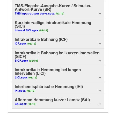
TMS-Eingabe-Ausgabe-Kurve / Stimulus-
Anleitung
Antwort-Kurve (SR)
TMS input-output curve.sgcx
(07/19)
Kundendienst
Kurzintervallige intrakortikale Hemmung
(SICI)
Interval SICI.sgcx
Händler
(08/19)
Intrakortikale Bahnung (ICF)
ICF.sgcx
(08/19)
Intrakortikale Bahnung bei kurzen Intervallen
(SICF)
SICF.sgcx
(08/19)
Intrakortikale Hemmung bei langen
Intervallen (LICI)
LICI.sgcx
(08/19)
Interhemisphärische Hemmung (IHI)
IHI.sgcx
(08/19)
Afferente Hemmung kurzer Latenz (SAI)
SAI.sgcx
(10/19)