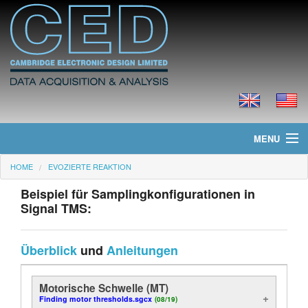
MENU
HOME
EVOZIERTE REAKTION
Home
Beispiel für Samplingkonfigurationen in
Neues
Signal TMS:
Produkte
Überblick
und
Anleitungen
Preisliste
Motorische Schwelle (MT)
Downloads
Finding motor thresholds.sgcx
(08/19)