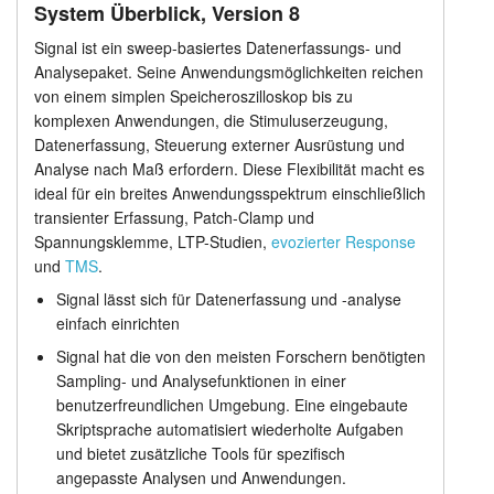
System Überblick, Version 8
Anwendungen
Anleitung
Signal ist ein sweep-basiertes Datenerfassungs- und
Analysepaket. Seine Anwendungsmöglichkeiten reichen
Fortgeschritten
Kundendienst
von einem simplen Speicheroszilloskop bis zu
komplexen Anwendungen, die Stimuluserzeugung,
Experimentelle Kontrolle
Händler
Datenerfassung, Steuerung externer Ausrüstung und
Analyse nach Maß erfordern. Diese Flexibilität macht es
Skriptsprache
ideal für ein breites Anwendungsspektrum einschließlich
transienter Erfassung, Patch-Clamp und
Preisliste
Spannungsklemme, LTP-Studien,
evozierter Response
und
TMS
.
Signal lässt sich für Datenerfassung und -analyse
einfach einrichten
Signal hat die von den meisten Forschern benötigten
Sampling- und Analysefunktionen in einer
benutzerfreundlichen Umgebung. Eine eingebaute
Skriptsprache automatisiert wiederholte Aufgaben
und bietet zusätzliche Tools für spezifisch
angepasste Analysen und Anwendungen.