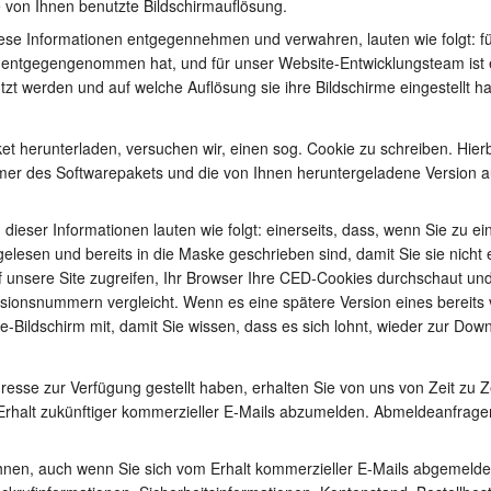
 von Ihnen benutzte Bildschirmauflösung.
ese Informationen entgegennehmen und verwahren, lauten wie folgt: für
n entgegengenommen hat, und für unser Website-Entwicklungsteam ist 
t werden und auf welche Auflösung sie ihre Bildschirme eingestellt h
 herunterladen, versuchen wir, einen sog. Cookie zu schreiben. Hierbe
er des Softwarepakets und die von Ihnen heruntergeladene Version a
dieser Informationen lauten wie folgt: einerseits, dass, wenn Sie zu 
esen und bereits in die Maske geschrieben sind, damit Sie sie nicht 
 unsere Site zugreifen, Ihr Browser Ihre CED-Cookies durchschaut und
sionsnummern vergleicht. Wenn es eine spätere Version eines bereits v
Bildschirm mit, damit Sie wissen, dass es sich lohnt, wieder zur Dow
sse zur Verfügung gestellt haben, erhalten Sie von uns von Zeit zu Ze
 Erhalt zukünftiger kommerzieller E-Mails abzumelden. Abmeldeanfrag
 Ihnen, auch wenn Sie sich vom Erhalt kommerzieller E-Mails abgemeld