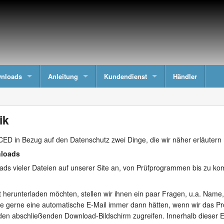
nloads
Anleitung
Kundendienst
Händler
ik
CED in Bezug auf den Datenschutz zwei Dinge, die wir näher erläutern
nloads
ds vieler Dateien auf unserer Site an, von Prüfprogrammen bis zu kompl
erunterladen möchten, stellen wir ihnen ein paar Fragen, u.a. Name,
ie gerne eine automatische E-Mail immer dann hätten, wenn wir das Pr
den abschließenden Download-Bildschirm zugreifen. Innerhalb dieser E-