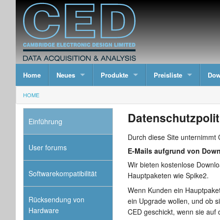
Home
Neues
Produkte
Preisliste
Dow
HOME
Datenschutzpolit
Einführung
Durch diese Site unternimmt 
User forums
E-Mails aufgrund von Dow
Wir bieten kostenlose Downloa
Softwarekompatibilität
Hauptpaketen wie Spike2.
Wenn Kunden ein Hauptpaket h
Rücksendung von
ein Upgrade wollen, und ob s
Hardware
CED geschickt, wenn sie auf 