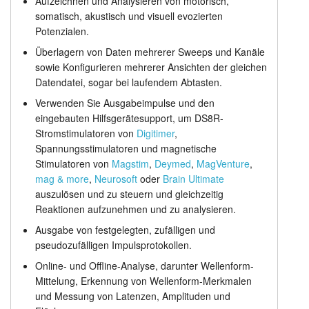
Aufzeichnen und Analysieren von motorisch,
somatisch, akustisch und visuell evozierten
Stimuluserzeugung
Anleitung
Potenzialen.
Preisliste
Kundendienst
Überlagern von Daten mehrerer Sweeps und Kanäle
sowie Konfigurieren mehrerer Ansichten der gleichen
Datendatei, sogar bei laufendem Abtasten.
Händler
Verwenden Sie Ausgabeimpulse und den
eingebauten Hilfsgerätesupport, um DS8R-
Stromstimulatoren von
Digitimer
,
Spannungsstimulatoren und magnetische
Stimulatoren von
Magstim
,
Deymed
,
MagVenture
,
mag & more
,
Neurosoft
oder
Brain Ultimate
auszulösen und zu steuern und gleichzeitig
Reaktionen aufzunehmen und zu analysieren.
Ausgabe von festgelegten, zufälligen und
pseudozufälligen Impulsprotokollen.
Online- und Offline-Analyse, darunter Wellenform-
Mittelung, Erkennung von Wellenform-Merkmalen
und Messung von Latenzen, Amplituden und