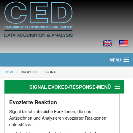
MENU
HOME
PRODUKTE
SIGNAL
Home
SIGNAL EVOKED-RESPONSE-MENÜ
Neues
Produkte
Evozierte Reaktion
Evozierte Reaktion
Signal bietet zahlreiche Funktionen, die das
Anwendungen
Preisliste
Aufzeichnen und Analysieren evozierter Reaktionen
unterstützen.
TMS mit Magnetstimulatoren
Downloads