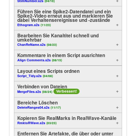
StimNumber.s2s
(04/10)
Führen Sie eine Spike2-Datendatei und ein
Spike2-Video erneut aus und markieren Sie
dabei Verhaltensereignisse und -zustände
Ethogram.s2s
(11/23)
Bearbeiten Sie Kanaltitel schnell und
umkehrbar
ChanReName.s2s
(08/23)
Kommentare in einem Script ausrichten
Align Comments.s2s
(08/15)
Layout eines Scripts ordnen
Script_Tidy.s2s
(04/08)
Verbinden von Dateien
Verbessert!
MergeFiles.s2s
(08/24)
Bereiche Löschen
DeleteRanges04.s2s
(11/17)
Kopieren Sie RealMarks in RealWave-Kanäle
RmktoRWave.s2s
(03/23)
Entfernen Sie Artefakte, die über oder unter