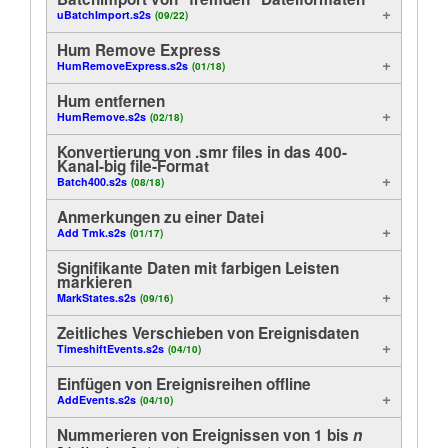
uBatchImport.s2s
(09/22)
Analysen
Anleitung
Hum Remove Express
Anzeige
HumRemoveExpress.s2s
(01/18)
Kundendienst
Hum entfernen
Archivieren
HumRemove.s2s
Händler
(02/18)
Konvertierung von .smr files in das 400-
Nützliche Funktionen
Kanal-big file-Format
Batch400.s2s
(08/18)
Steuerung
Anmerkungen zu einer Datei
Add Tmk.s2s
(01/17)
On-Line
Signifikante Daten mit farbigen Leisten
markieren
Experimente
MarkStates.s2s
(09/16)
Zeitliches Verschieben von Ereignisdaten
Methodenbeispiele
TimeshiftEvents.s2s
(04/10)
Spektrum
Einfügen von Ereignisreihen offline
AddEvents.s2s
(04/10)
Export
Nummerieren von Ereignissen von 1 bis
n