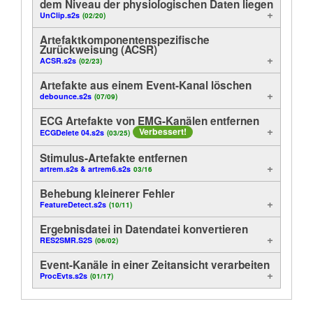
dem Niveau der physiologischen Daten liegen
UnClip.s2s
(02/20)
Artefaktkomponentenspezifische
Zurückweisung (ACSR)
ACSR.s2s
(02/23)
Artefakte aus einem Event-Kanal löschen
debounce.s2s
(07/09)
ECG Artefakte von EMG-Kanälen entfernen
Verbessert!
ECGDelete 04.s2s
(03/25)
Stimulus-Artefakte entfernen
artrem.s2s & artrem6.s2s
03/16
Behebung kleinerer Fehler
FeatureDetect.s2s
(10/11)
Ergebnisdatei in Datendatei konvertieren
RES2SMR.S2S
(06/02)
Event-Kanäle in einer Zeitansicht verarbeiten
ProcEvts.s2s
(01/17)