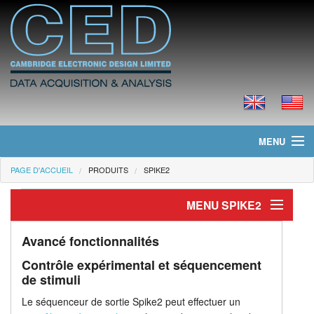
MENU
PAGE D'ACCUEIL
PRODUITS
SPIKE2
Page d'accueil
MENU SPIKE2
Actualités
Produits
Présentation
Avancé fonctionnalités
Contrôle expérimental et séquencement
Fonctionnalités
Tarifs
de stimuli
Acquisition de données
Téléchargements
Le séquenceur de sortie Spike2 peut effectuer un