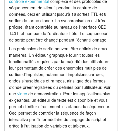
contrôle expérimental
complexe et des protocoles de
Avancé fonctionnalités
séquencement de stimuli pendant la capture de
Tutoriels
données, ceci en utilisant jusqu'à 16 sorties TTL et 8
Affichage
sorties de forme d'onde. La synchronisation est très
Assistance
précise, étant contrôlée au niveau de l'interface CED
1401, et non pas de l'ordinateur hôte. Le séquenceur
Analyse
Revendeurs
de sortie peut être changé pendant l’échantillonnage.
Langage de script
Les protocoles de sortie peuvent être définis de deux
manières. Un éditeur graphique fournit toutes les
Tarifs
fonctionnalités requises par la majorité des utilisateurs,
leur permettant de créer des ensembles multiples de
sorties d'impulsion, notamment impulsions carrées,
ondes sinusoïdales et rampes, ainsi que des formes
d'onde préenregistrées ou définies par l'utilisateur. Voir
une
video
de demonstration. Pour les applications plus
exigeantes, un éditeur de texte est disponible et vous
permet d'éditer directement les étapes du séquenceur.
Ceci permet de contrôler la séquence de façon
interactive par l'intermédiaire du langage de script et
grâce à l'utilisation de variables et tableaux.