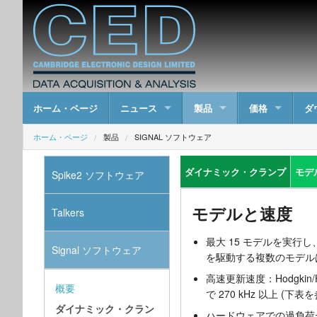
ホーム・ページ
ニュース
製品
価格
ダ
ホーム・ページ
製品
SIGNAL ソフトウェア
ダイナミック・クランプ
モデ
Spike2 ソフトウェア
モデルと速度
Talkers
最大 15 モデルを実行し、
Signal ソフトウェア
を駆動する複数のモデル
高速更新速度：Hodgkin/H
概要
で 270 kHz 以上 (下表
ダイナミック・クラン
ハードウェアでの過負荷