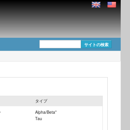
タイプ
Alpha/Beta*
y
Tau