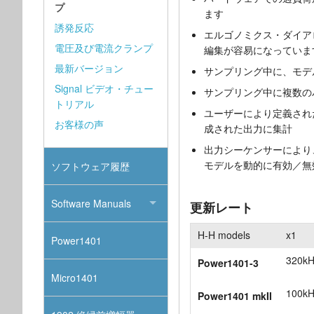
プ
ます
誘発反応
エルゴノミクス・ダイア
電圧及び電流クランプ
編集が容易になっていま
最新バージョン
サンプリング中に、モデ
Signal ビデオ・チュー
サンプリング中に複数の
トリアル
ユーザーにより定義され
お客様の声
成された出力に集計
出力シーケンサーにより
モデルを動的に有効／無
ソフトウェア履歴
Software Manuals
更新レート
H-H models
x1
Power1401
320kH
Power1401-3
Micro1401
100kH
Power1401 mkII