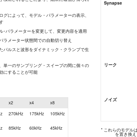
Synapse
ログによって、モデル・パラメーターの表示、
す
ル･パラメーターを変更して、変更内容を適用
パラメーター状態間での自動切り替え
たパルスと波形をダイナミック・クランプで生
リーク
、単一のサンプリング・スイープの間に個々の
効にすることが可能
ノイズ
x2
x4
x8
z
270kHz
175kHz
105kHz
z
85kHz
60kHz
45kHz
* これらのモデ
を置き換え