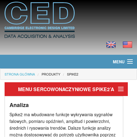
MENU
STRONA GŁÓWNA
PRODUKTY
SPIKE2
Strona główna
MENU SERCOWONACZYNIOWE SPIKE2’A
Informacje
Badania układu sercowo-naczyniowego
Produkty
Analiza
Spike2 ma wbudowane funkcje wykrywania sygnałów
Pobieranie danych I Stymulacja
Cennik
falowych, pomiaru opóźnień, amplitud i powierzchni,
średnich i rysowania trendów. Dalsze funkcje analizy
Analiza
Pliki do ściągnięcia
można dostosowywać do potrzeb użytkownika poprzez