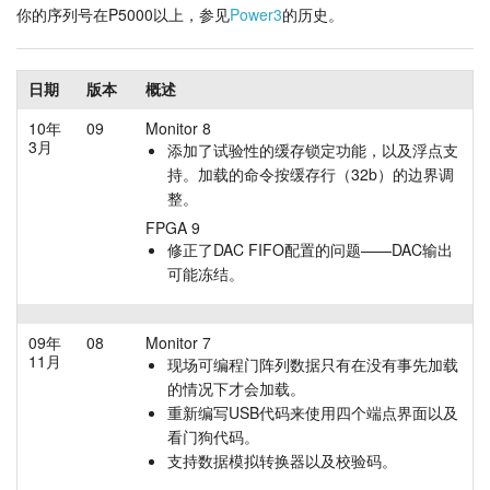
你的序列号在P5000以上，参见
Power3
的历史。
教程
支持
日期
版本
概述
10年
09
Monitor 8
经销商
3月
添加了试验性的缓存锁定功能，以及浮点支
持。加载的命令按缓存行（32b）的边界调
整。
FPGA 9
修正了DAC FIFO配置的问题——DAC输出
可能冻结。
09年
08
Monitor 7
11月
现场可编程门阵列数据只有在没有事先加载
的情况下才会加载。
重新编写USB代码来使用四个端点界面以及
看门狗代码。
支持数据模拟转换器以及校验码。