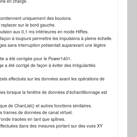
pris en charge.
 contiennent uniquement des boutons.
e replacer sur le bord gauche.
mpulsion aux 0,1 ms inférieures en mode HiRes.
façon à toujours permettre les impulsions à pleine échelle.
ges sans interruption présentait auparavant une légère
tie a été corrigée pour le Power1401.
 a été corrigé de façon à éviter des irrégularités
ests effectués sur les données avant les opérations de
ées lorsque la fenêtre de données d'échantillonnage est
ue de ChanList() et autres fonctions similaires.
es trames de données de canal virtuel.
'onde tracées en tant que splines.
0 effectuées dans des mesures portant sur des vues XY