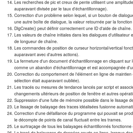
Les recherches de pic et creux de pente utilisent une amplitude
auparavant divisée par le taux d'échantillonnage).
Correction d'un problème selon lequel, si un bouton de dialogu
une autre boîte de dialogue, la valeur retournée par la fonction 
DlgCreate() peut définir correctement une ID d'aide de chaîne.
Les valeurs de chaîne initiales dans les dialogues d'utilisateur e
de longueur de chaîne.
Les commandes de position de curseur horizontal/vertical fonc
auparavant avec d'autres actions).
La fermeture d'un document d'échantillonnage en cliquant sur le
comme un abandon d'échantillonnage et est accompagnée d'un
Correction du comportement de l'élément en ligne de maintien 
sélection était auparavant oubliée).
Les tracés ou mesures de tendance lancés par script et associés 
changements ultérieurs de position de fenêtre et autres opérat
Suppression d'une fuite de mémoire possible dans le lissage de
Le lissage de balayage des traces idéalisées fusionne automati
Correction d'une défaillance du programme qui pouvait se produ
le décompte de points de canal fluctuait entre les trames.
Le surtraçage de tous les balayages échantillonnés fonctionn
Le tracé de balayages de données courts en ligne, lorsque des p