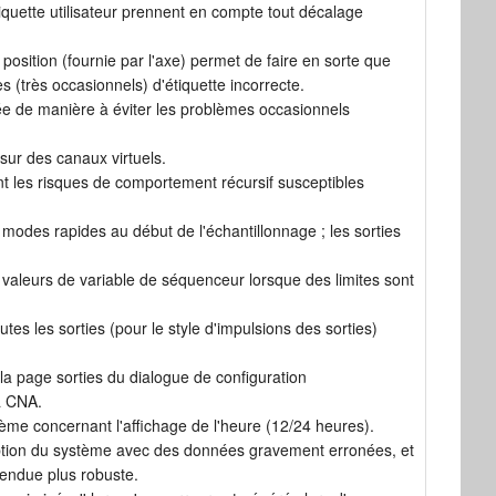
quette utilisateur prennent en compte tout décalage
osition (fournie par l'axe) permet de faire en sorte que
es (très occasionnels) d'étiquette incorrecte.
ée de manière à éviter les problèmes occasionnels
 sur des canaux virtuels.
nt les risques de comportement récursif susceptibles
n modes rapides au début de l'échantillonnage ; les sorties
es valeurs de variable de séquenceur lorsque des limites sont
tes les sorties (pour le style d'impulsions des sorties)
a page sorties du dialogue de configuration
la CNA.
tème concernant l'affichage de l'heure (12/24 heures).
uption du système avec des données gravement erronées, et
rendue plus robuste.