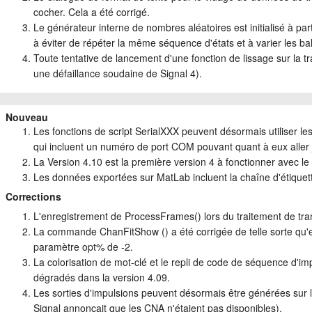
cocher. Cela a été corrigé.
Le générateur interne de nombres aléatoires est initialisé à par
à éviter de répéter la même séquence d'états et à varier les bal
Toute tentative de lancement d'une fonction de lissage sur la 
une défaillance soudaine de Signal 4).
Nouveau
Les fonctions de script SerialXXX peuvent désormais utiliser l
qui incluent un numéro de port COM pouvant quant à eux aller 
La Version 4.10 est la première version 4 à fonctionner avec l
Les données exportées sur MatLab incluent la chaîne d'étiquett
Corrections
L'enregistrement de ProcessFrames() lors du traitement de tram
La commande ChanFitShow () a été corrigée de telle sorte qu'el
paramètre opt% de -2.
La colorisation de mot-clé et le repli de code de séquence d'impu
dégradés dans la version 4.09.
Les sorties d'impulsions peuvent désormais être générées sur l
Signal annonçait que les CNA n'étaient pas disponibles).