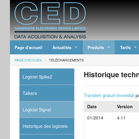
Page d'accueil
Actualités
Produits
Tarifs
PAGE D'ACCUEIL
TÉLÉCHARGEMENTS
Historique techn
Logiciel Spike2
Talkers
Transfert gratuit immédiat
po
Date
Version
Logiciel Signal
01/2014
4.11
Historique des logiciels