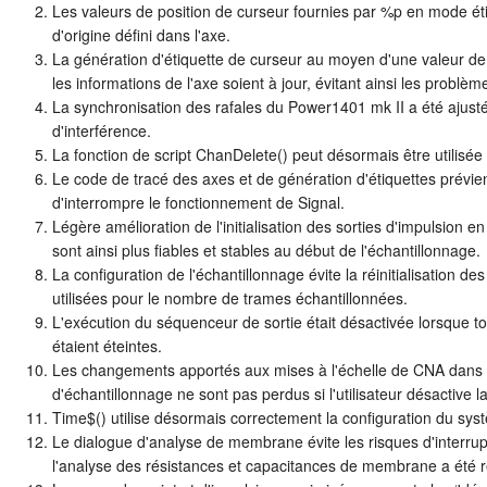
Les valeurs de position de curseur fournies par %p en mode éti
d'origine défini dans l'axe.
La génération d'étiquette de curseur au moyen d'une valeur de p
les informations de l'axe soient à jour, évitant ainsi les problèm
La synchronisation des rafales du Power1401 mk II a été ajust
d'interférence.
La fonction de script ChanDelete() peut désormais être utilisée
Le code de tracé des axes et de génération d'étiquettes prévie
d'interrompre le fonctionnement de Signal.
Légère amélioration de l'initialisation des sorties d'impulsion e
sont ainsi plus fiables et stables au début de l'échantillonnage.
La configuration de l'échantillonnage évite la réinitialisation d
utilisées pour le nombre de trames échantillonnées.
L'exécution du séquenceur de sortie était désactivée lorsque tou
étaient éteintes.
Les changements apportés aux mises à l'échelle de CNA dans l
d'échantillonnage ne sont pas perdus si l'utilisateur désactive 
Time$() utilise désormais correctement la configuration du sys
Le dialogue d'analyse de membrane évite les risques d'interr
l'analyse des résistances et capacitances de membrane a été 