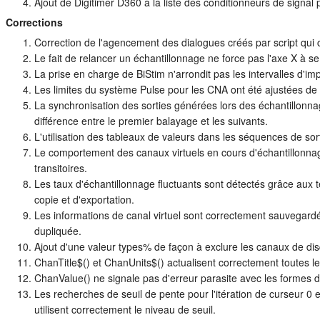
Ajout de Digitimer D360 à la liste des conditionneurs de signal 
Corrections
Correction de l'agencement des dialogues créés par script qui
Le fait de relancer un échantillonnage ne force pas l'axe X à s
La prise en charge de BiStim n'arrondit pas les intervalles d'i
Les limites du système Pulse pour les CNA ont été ajustées de 
La synchronisation des sorties générées lors des échantillonna
différence entre le premier balayage et les suivants.
L'utilisation des tableaux de valeurs dans les séquences de sor
Le comportement des canaux virtuels en cours d'échantillonnage
transitoires.
Les taux d'échantillonnage fluctuants sont détectés grâce aux t
copie et d'exportation.
Les informations de canal virtuel sont correctement sauvegard
dupliquée.
Ajout d'une valeur types% de façon à exclure les canaux de disq
ChanTitle$() et ChanUnits$() actualisent correctement toutes l
ChanValue() ne signale pas d'erreur parasite avec les formes d
Les recherches de seuil de pente pour l'itération de curseur 
utilisent correctement le niveau de seuil.