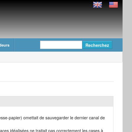
deurs
esse-papier) omettait de sauvegarder le dernier canal de
aces idéalisées ne traitait pas correctement les cases à