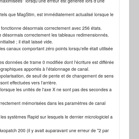
-maximisées'' lorsqu'une erreur est générée lors d'une
, tels que MagStim, est immédiatement actualisé lorsque le
4 fonctionne désormais correctement avec 256 états.
te désormais correctement les tableaux redimensionnés.
lisé ; il était laissé vide.
s canaux comportant zéro points lorsqu'elle était utilisée
es données de trame 0 modifiée dont l'écriture est différée
graphiques apportés à l'étalonnage de canal.
epolarisation, de seuil de pente et de changement de sens
nt effectuées vers l'arrière.
lorsque les unités de l'axe X ne sont pas des secondes a
correctement mémorisées dans les paramètres de canal
es systèmes Rapid sur lesquels le dernier micrologiciel a
Axopatch 200 (il y avait auparavant une erreur de *2 par