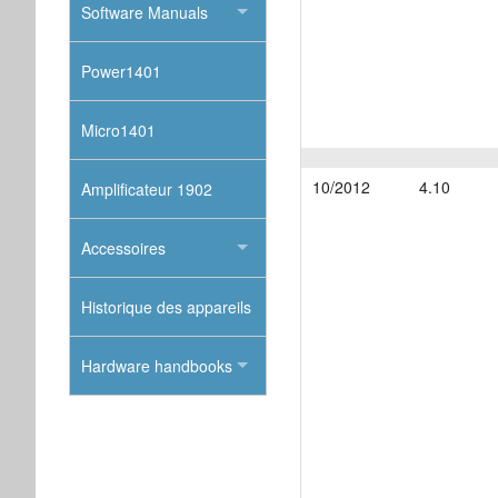
Software Manuals
Power1401
Micro1401
10/2012
4.10
Amplificateur 1902
Accessoires
Historique des appareils
Hardware handbooks