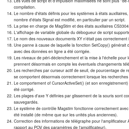
Les vues de script et d'impulsion maximisées ne sont plus ‘'dé
compilation.
Le nombre d'états définis pour les systèmes à états auxiliaires
nombre d'états Signal est modifié, en particulier par un script.
La prise en charge de MagStim et des états auxiliaires CS330
L'affichage de variable globale du débogueur de script suppor
Le nom des nouveaux documents XY n'était pas correctement initia
Une panne à cause de laquelle la fonction SetCopy() générait de
avec des données en ligne a été corrigée.
Les niveaux de péri-déclenchement et la mise à l'échelle pour l
prennent désormais en compte les éventuels changements télé
Les recherches par curseur actif de seuil, de pourcentage de r
se comportent désormais correctement lorsque les recherches so
Le comportement of CursorActiveSet() (et son enregistrement) 
été corrigé.
Les plages d'axe Y définies par glissement de la souris sont 
sauvegardés.
Le système de contrôle Magstim fonctionne correctement avec l
été installé (de même que sur les unités plus anciennes).
Correction des informations de télégraphe pour l'amplificateur 
rapport au POV des paramètres de l'amplificateur).