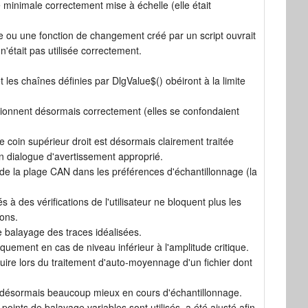
 minimale correctement mise à échelle (elle était
e ou une fonction de changement créé par un script ouvrait
n'était pas utilisée correctement.
t les chaînes définies par DlgValue$() obéiront à la limite
tionnent désormais correctement (elles se confondaient
 coin supérieur droit est désormais clairement traitée
 dialogue d'avertissement approprié.
de la plage CAN dans les préférences d'échantillonnage (la
à des vérifications de l'utilisateur ne bloquent plus les
ions.
 balayage des traces idéalisées.
quement en cas de niveau inférieur à l'amplitude critique.
ire lors du traitement d'auto-moyennage d'un fichier dont
e désormais beaucoup mieux en cours d'échantillonnage.
oints de balayage variables sont utilisés, a été ajusté afin