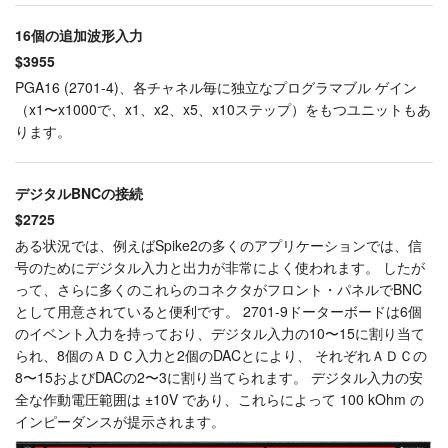
16個の追加波形入力
$3955
PGA16 (2701-4)、各チャネル毎に独立なプログラマブル ゲイン
（x1〜x1000で、x1、x2、x5、x10ステップ）をもつユニットもあ
ります。
デジタルBNCの接続
$2725
ある状況では、例えばSpike2の多くのアプリケーションでは、信
号のためにデジタル入力と出力が非常によく使われます。 したが
って、さらに多くのこれらのコネクタがフロント・パネルでBNC
として用意されていると便利です。 2701-9ドーターボードは6個
のイベント入力を持っており、デジタル入力の10〜15に割り当て
られ、8個のＡＤＣ入力と2個のDACとにより、 それぞれＡＤＣの
8〜15およびDACの2〜3に割り当てられます。 デジタル入力の安
全な作動電圧範囲は ±10V であり、これらによって 100 kOhm の
インピーダンスが提示されます。