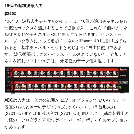
16個の追加波形入力
チュートリアル
$2805
4001-3、波形入力チャネルのセットは、16個の追加チャネルをも
サポート
つ拡張ボックスを追加することで拡張でき、 これら16個のチャネ
ルはＡＤＣのチャネル8〜23に割り当てられます。 インストー
販売店
ル・プログラムによって追加チャネルがPower1401に割り当てら
れると、基本チャネル・セットと同じように自由に使用できま
す。 波形拡張ボックスがインストールされていないと、追加チャ
ネルを読むソフトウェアは、 未定義のデータ値を返します。
ADCの入力は、入力の範囲が ±5V（オプションで ±10V）で、 主
装置のものと同一のデザインになっています。16 波形入力
(2701PG) または 8 波形入力 (2701PG8) 用として、[基本装置上と
同様の、プログラム可能なゲイン x1、x2、x5、x10 のオプション
があります]