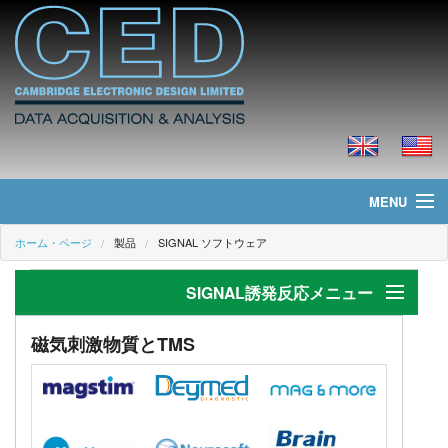
MENU
ホーム・ページ
製品
SIGNAL ソフトウェア
ホーム・ページ
SIGNAL誘発反応メニュー
ニュース
製品
誘発反応
磁気刺激物質とTMS
アプリケーション
価格
磁気刺激物質とTMS
ダウンロード