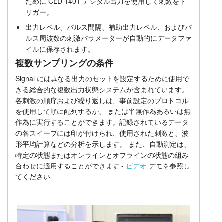
ために CED 1401 デジタル出力を使用して刺激をト
リガー。
出力レベル、パルス間隔、補助出力レベル、およびパ
ルス周波数の刺激パラメーターが自動的にデータファ
イルに保存されます。
複数サンプリングの条件
Signal には異なる出力のセットを設定するために使用で
きる総合的な複数出力状態システムが含まれています。
各刺激の順序および繰り返しは、事前設定のプロトコル
を使用して順に配列するか、 または半無作為あるいは無
作為に実行することができます。記録されているデータ
の各スイープには印が付けられ、使用された刺激と、波
形平均計算などの分析を示します。 また、自動測定は、
特定の状態またはオンラインとオフラインの状態の組み
合わせに適用することができます -
ビデオ
デモを参照し
てください