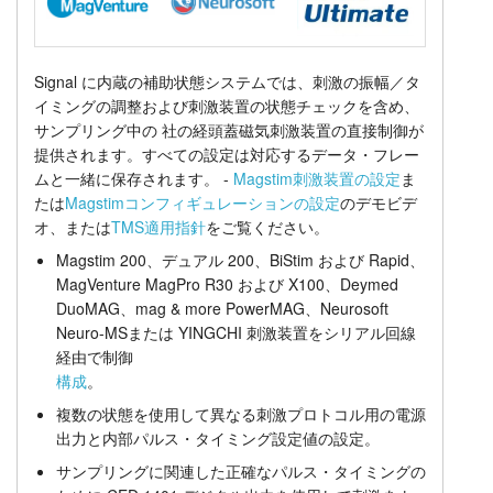
刺激生成
チュートリアル
価格
サポート
Signal に内蔵の補助状態システムでは、刺激の振幅／タ
イミングの調整および刺激装置の状態チェックを含め、
サンプリング中の 社の経頭蓋磁気刺激装置の直接制御が
販売店
提供されます。すべての設定は対応するデータ・フレー
ムと一緒に保存されます。 -
Magstim刺激装置の設定
ま
たは
Magstimコンフィギュレーションの設定
のデモビデ
オ、または
TMS適用指針
をご覧ください。
Magstim 200、デュアル 200、BiStim および Rapid、
MagVenture MagPro R30 および X100、Deymed
DuoMAG、mag & more PowerMAG、Neurosoft
Neuro-MSまたは YINGCHI 刺激装置をシリアル回線
経由で制御
構成
。
複数の状態を使用して異なる刺激プロトコル用の電源
出力と内部パルス・タイミング設定値の設定。
サンプリングに関連した正確なパルス・タイミングの