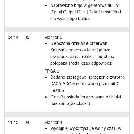
Naprawiono błąd w generowaniu linii
Digital Output DTH (Data Transmitted
dla wysokiego bajtu).
04/14
05
Monitor 5
Ulepszone działanie przerwań.
Znacznie polepsza to najgorsze
przypadki czasu reakcji i odrobinę
polepsza średni czas odpowiedzi.
FPGA 5
Dodano szeregowe sprzężenie zwrotne
DAC0-ADC kontrolowane przez bit 7
FeatEn
Clock3 posiada teraz własne dzielniki
(tak samo jak clock4)
11/13
04
Monitor 4
Wydajniej wykorzystuje wolny czas, w