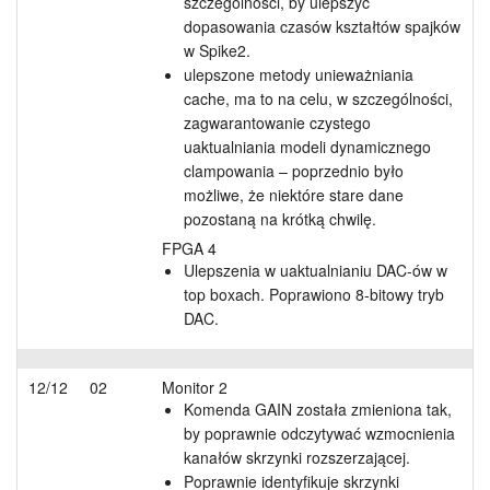
szczególności, by ulepszyć
dopasowania czasów kształtów spajków
w Spike2.
ulepszone metody unieważniania
cache, ma to na celu, w szczególności,
zagwarantowanie czystego
uaktualniania modeli dynamicznego
clampowania – poprzednio było
możliwe, że niektóre stare dane
pozostaną na krótką chwilę.
FPGA 4
Ulepszenia w uaktualnianiu DAC-ów w
top boxach. Poprawiono 8-bitowy tryb
DAC.
12/12
02
Monitor 2
Komenda GAIN została zmieniona tak,
by poprawnie odczytywać wzmocnienia
kanałów skrzynki rozszerzającej.
Poprawnie identyfikuje skrzynki