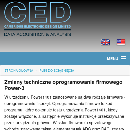
MENU
STRONA GŁÓWNA
PLIKI DO ŚCIĄGNIĘCIA
Strona główna
Zmiany techniczne oprogramowania firmowego
Informacje
Power-3
W urządzeniu Power1401 zastosowane są dwa rodzaje firmware -
Produkty
oprogramowanie i sprzęt. Oprogramowanie firmowe to kod
programu, które dokonuje testu urządzenia Power1401, kiedy
Cennik
zostaje włączone, a następnie wykonuje instrukcje przekazywane
przez urządzenia główne. W skład firmware’u sprzętowego
Pliki do ściągnięcia
wchodzi sterowanie takimi elementami jak ADC oraz DAC, zegary,