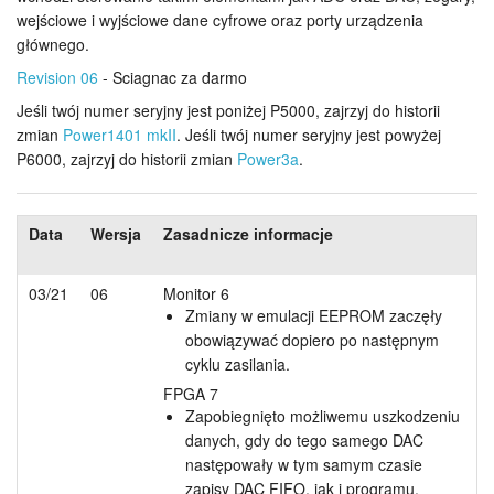
wejściowe i wyjściowe dane cyfrowe oraz porty urządzenia
Samouczki
głównego.
Revision 06
- Sciagnac za darmo
Wsparcie
Jeśli twój numer seryjny jest poniżej P5000, zajrzyj do historii
Dealerzy
zmian
Power1401 mkII
. Jeśli twój numer seryjny jest powyżej
P6000, zajrzyj do historii zmian
Power3a
.
Data
Wersja
Zasadnicze informacje
03/21
06
Monitor 6
Zmiany w emulacji EEPROM zaczęły
obowiązywać dopiero po następnym
cyklu zasilania.
FPGA 7
Zapobiegnięto możliwemu uszkodzeniu
danych, gdy do tego samego DAC
następowały w tym samym czasie
zapisy DAC FIFO, jak i programu.