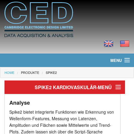
MENU
HOME
PRODUKTE
SPIKE2
Home
SPIKE2 KARDIOVASKULÄR-MENÜ
Neues
Kardiovaskulär
Produkte
Analyse
Spike2 bietet integrierte Funktionen wie Erkennung von
Erfassen und Stimulieren
Preisliste
Wellenform-Features, Messung von Latenzen,
Amplituden und Flächen sowie Mittelwerte und Trend-
Analyse
Downloads
Plots. Zudem lassen sich über die Script-Sprache