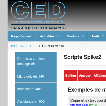
Page d'accueil
Actualités
Produits
Tarifs
PAGE D'ACCUEIL
TÉLÉCHARGEMENTS
Scripts Spike2
Dernières versions
des logiciels
Edition
Analyse
Affichag
Micrologiciels 1401
Exemples de 
Installation 1401
Copie et extraction 
Assistance à 1902
Grid demo.s2s
(10/17)