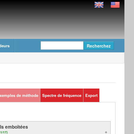
deurs
xemples de méthode
Spectre de fréquence
Export
ils emboîtées
01/17)