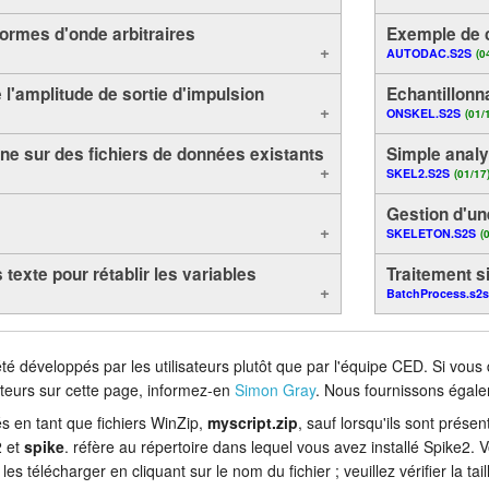
ormes d'onde arbitraires
Exemple de 
AUTODAC.S2S
(0
e l'amplitude de sortie d'impulsion
Echantillonn
ONSKEL.S2S
(01/
igne sur des fichiers de données existants
Simple analy
SKEL2.S2S
(01/17
Gestion d'une
SKELETON.S2S
(
s texte pour rétablir les variables
Traitement si
BatchProcess.s2
été développés par les utilisateurs plutôt que par l'équipe CED. Si vous
sateurs sur cette page, informez-en
Simon Gray
. Nous fournissons égal
s en tant que fichiers WinZip,
myscript.zip
, sauf lorsqu'ils sont prése
2 et
spike
. réfère au répertoire dans lequel vous avez installé Spike2. V
s télécharger en cliquant sur le nom du fichier ; veuillez vérifier la tail