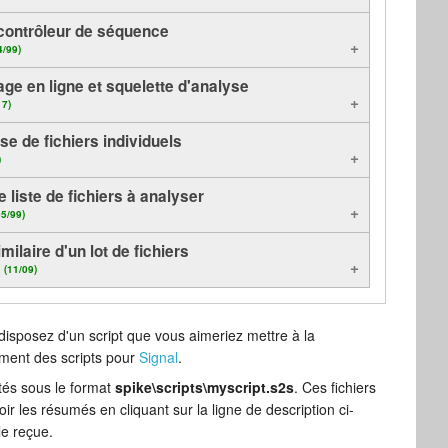
contrôleur de séquence
4/99)
age en ligne et squelette d'analyse
17)
se de fichiers individuels
)
 liste de fichiers à analyser
05/99)
milaire d'un lot de fichiers
s
(11/09)
 disposez d'un script que vous aimeriez mettre à la
ement des scripts pour
Signal
.
ntés sous le format
spike\scripts\myscript.s2s
. Ces fichiers
oir les résumés en cliquant sur la ligne de description ci-
le reçue.