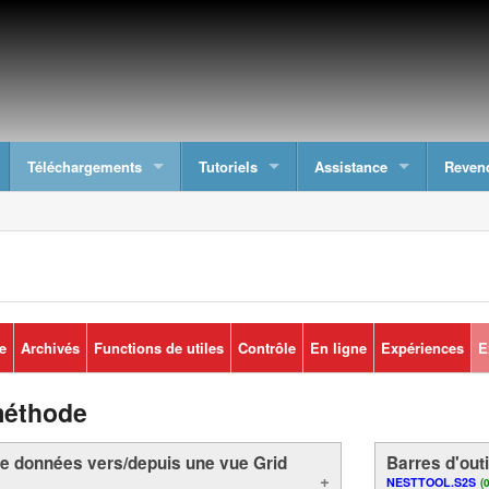
Téléchargements
Tutoriels
Assistance
Reven
e
Archivés
Functions de utiles
Contrôle
En ligne
Expériences
E
méthode
de données vers/depuis une vue Grid
Barres d'out
NESTTOOL.S2S
(