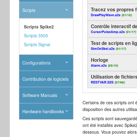
Tracez vos propres f
Scripts
DrawPlayWave.s2s
(01/10)
Contrôle interactif d
Scripts Spike2
CursorPulseAmp.s2s
(01/17)
Scripts 3505
Test de scripts en l
Scripts Signal
SimOnSkel.s2s
(01/17)
Horloge
Configurations
Alarm.s2s
(05/10)
Utilisation de fichier
Contribution de logiciels
RESTVAR.S2S
(07/98)
Software Manuals
Certains de ces scripts ont 
disposition des autres utili
Hardware handbooks
Ces scripts sont sauvegardé
ont été installés avec Spike
dessous. Vous pouvez alors le