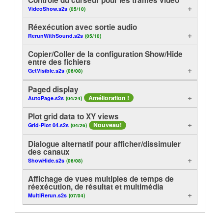
VideoShow.s2s
(05/10)
Analyse
Tutoriels
Réexécution avec sortie audio
Affichage
Assistance
RerunWithSound.s2s
(05/10)
Copier/Coller de la configuration Show/Hide
Archivés
Revendeurs
entre des fichiers
GetVisible.s2s
(06/08)
Functions de utiles
Paged display
Amélioration !
Contrôle
AutoPage.s2s
(04/24)
Plot grid data to XY views
En ligne
Nouveau!
Grid-Plot 04.s2s
(04/26)
Expériences
Dialogue alternatif pour afficher/dissimuler
des canaux
ShowHide.s2s
(06/08)
Exemples de méthode
Affichage de vues multiples de temps de
réexécution, de résultat et multimédia
Spectre de fréquence
MultiRerun.s2s
(07/04)
Export