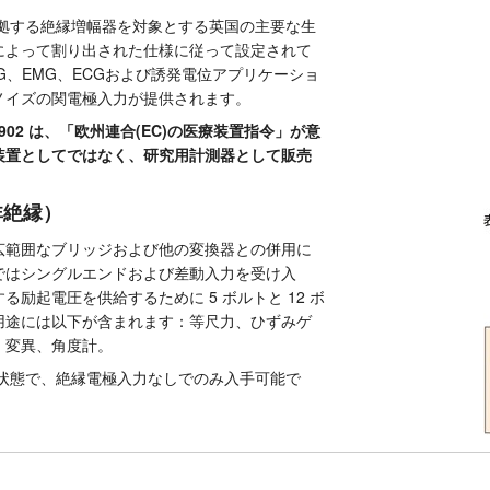
-1 に準拠する絶縁増幅器を対象とする英国の主要な生
によって割り出された仕様に従って設定されて
G、EMG、ECGおよび誘発電位アプリケーショ
ノイズの関電極入力が提供されます。
1902 は、「欧州連合(EC)の医療装置指令」が意
装置としてではなく、研究用計測器として販売
非絶縁）
広範囲なブリッジおよび他の変換器との併用に
ではシングルエンドおよび差動入力を受け入
励起電圧を供給するために 5 ボルトと 12 ボ
用途には以下が含まれます：等尺力、ひずみゲ
、変異、角度計。
た状態で、絶縁電極入力なしでのみ入手可能で