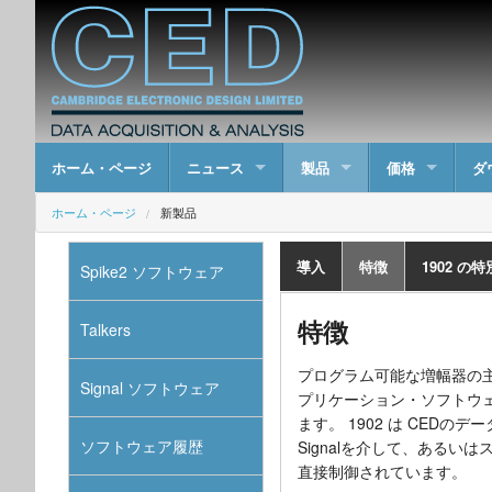
ホーム・ページ
ニュース
製品
価格
ダ
ホーム・ページ
新製品
導入
特徴
1902 の
Spike2 ソフトウェア
特徴
Talkers
プログラム可能な増幅器の
Signal ソフトウェア
プリケーション・ソフトウ
ます。 1902 は CEDのデ
ソフトウェア履歴
Signalを介して、ある
直接制御されています。