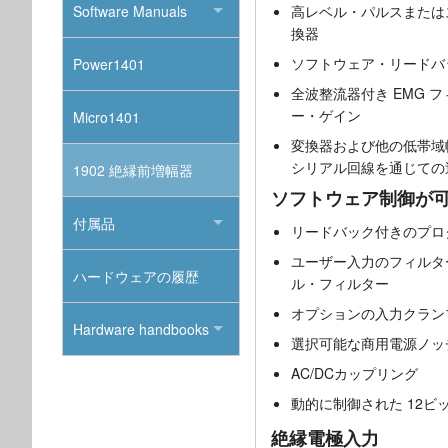
Software Manuals
高レベル・パルスまたはス
換器
ソフトウェア・リードバ
Power1401
全波整流器付き EMG
ー・ゲイン
Micro1401
変換器および他の低帯域幅
シリアル回線を通じての
1902 絶縁前増幅器
ソフトウェア制御が
付属品
リードバック付きのプロ
ユーザー入力のフィルタ
ハードウェアの履歴
ル・フィルター
オプションの入力クラン
Hardware handbooks
選択可能な商用電源ノッ
AC/DCカップリング
動的に制御された 12ビ
絶縁電極入力