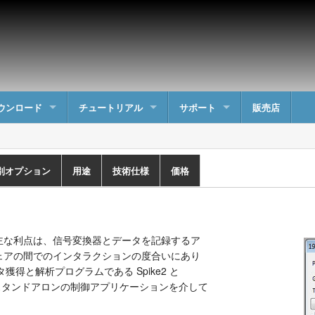
ウンロード
チュートリアル
サポート
販売店
特別オプション
用途
技術仕様
価格
主な利点は、信号変換器とデータを記録するア
ェアの間でのインタラクションの度合いにあり
ータ獲得と解析プログラムである Spike2 と
いはスタンドアロンの制御アプリケーションを介して