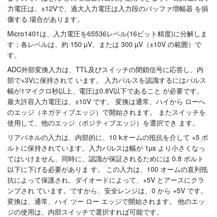
力電圧は、±12Vで、過大入力電圧は入力段のバッファ増幅器 を損
傷する 場合があります。
Micro1401は、入力電圧を65536レベル(16ビット精度)に分解しま
す；各レベルは、約 150 µV、または 300 µV（±10V の範囲）で
す。
ADC外部変換入力は、TTL及びスイッチの閉鎖信号に応答し、内
部で+3Vに保持されて います。 入力パルスを認識するにはパルス
幅が1マイクロ秒以上、電圧は0.8V以下であること が必要です。
最大許容入力電圧は、±10V です。 変換は通常、ハイから ローへ
のエッジ（ネガティブエッジ）で開始されます。 またスイッチを
使用して、他のエッジ（ポジティブエッジ）を選択でき ます。
リアパネルの入力は、内部的に、10 kオームの抵抗を介して +5 ボ
ルトに保持されています。入力パルスは幅が 1µs より小さくなっ
てはいけません、同時に、認識が保証されるためには 0.8 ボルト
以下に下げる必要がありま す。 この入力は、100 オームの直列抵
抗によって保護され、ダイオードによって、+5V とアースにクラ
ンプされ ています。ですから、安全レンジは、0 から +5V です。
変換は、通常、ハイ ツー ロー エッジで開始されます。 他のエッ
ジの使用は、内部スイッチで選択すれば可能です。