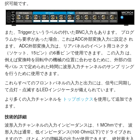
択可能です。
チュートリアル
サポート
また、Triggerというラベルの付いたBNC入力もあります。 プログ
販売店
ラムから要求があった場合、これはADC外部変換入力に設定さ れ
ます。 ADC外部変換入力は、リアパネルのイベント用コネクタ
（ソケット、15ピン）の6番ピ ンで使用できます。 この入力 は、
例えば変換時を回転中の機械の位置に合わせるために、外部の信
号パル スで定められた時間に波形入力チャンネルのサンプ リング
を行うために使用できます。
これらすべてのフロントパネルの入力と出力には、信号に同期し
て点灯・点滅するLEDインジケータが備えられています。
より多くの入力チャンネルを
トップボックス
を使用して追加でき
ます。
技術的詳細
波形入力チャンネルの入力インピーダンスは、1 MOhmです。 波
形入力は通常、低インピーダンス(100 Ohm以下)でドライブされ
ますので、ほとん どの増幅器の出力が使用できます。 絶対最大入