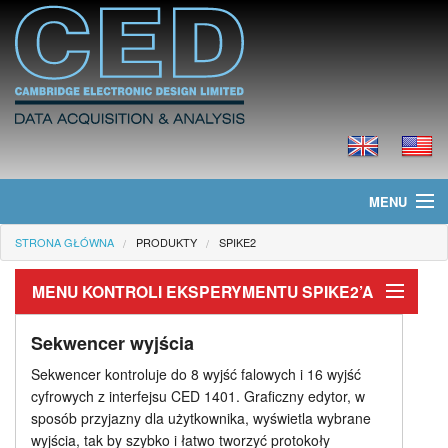
MENU
STRONA GŁÓWNA
PRODUKTY
SPIKE2
Strona główna
MENU KONTROLI EKSPERYMENTU SPIKE2’A
Informacje
Kontrola Eksperymentu
Produkty
Sekwencer wyjścia
Sekwencer kontroluje do 8 wyjść falowych i 16 wyjść
Sekwencer wyjścia
Cennik
cyfrowych z interfejsu CED 1401. Graficzny edytor, w
sposób przyjazny dla użytkownika, wyświetla wybrane
Wyjście bodziec
Pliki do ściągnięcia
wyjścia, tak by szybko i łatwo tworzyć protokoły