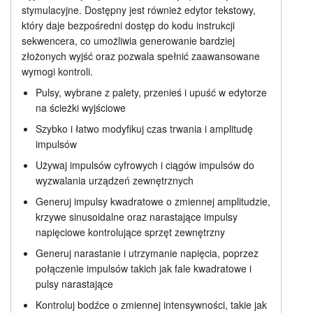
stymulacyjne. Dostępny jest również edytor tekstowy,
Edytora tekstowego
Samouczki
który daje bezpośredni dostęp do kodu instrukcji
sekwencera, co umożliwia generowanie bardziej
Cennik
Wsparcie
złożonych wyjść oraz pozwala spełnić zaawansowane
wymogi kontroli.
Dealerzy
Pulsy, wybrane z palety, przenieś i upuść w edytorze
na ścieżki wyjściowe
Szybko i łatwo modyfikuj czas trwania i amplitudę
impulsów
Używaj impulsów cyfrowych i ciągów impulsów do
wyzwalania urządzeń zewnętrznych
Generuj impulsy kwadratowe o zmiennej amplitudzie,
krzywe sinusoidalne oraz narastające impulsy
napięciowe kontrolujące sprzęt zewnętrzny
Generuj narastanie i utrzymanie napięcia, poprzez
połączenie impulsów takich jak fale kwadratowe i
pulsy narastające
Kontroluj bodźce o zmiennej intensywności, takie jak