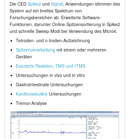
Die CED
Spike2
und
Signal
, Anwendungen stimmen das
Erweiterungsgeräte
Anleitung
System auf ein breites Spektrum von
Forschungsbereichen ab. Erweiterte Software-
Preisliste
Kundendienst
Funktionen, darunter Online-Spitzensortierung in Spike2
und schnelle Sweep-Modi bei Verwendung des Micro4.
Händler
Tetroden- und n-troden-Aufzeichnung
Spitzenverarbeitung
mit einem oder mehreren
Geräten
Evozierte Reaktion, TMS und rTMS
Untersuchungen in vivo und in vitro
Gastrointestinale Untersuchungen
Kardiovaskuläre
Untersuchungen
Tremor-Analyse