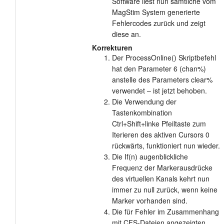
Software liest nun sämtliche vom
MagStim System generierte
Fehlercodes zurück und zeigt
diese an.
Korrekturen
Der ProcessOnline() Skriptbefehl
hat den Parameter 6 (chan%)
anstelle des Parameters clear%
verwendet – ist jetzt behoben.
Die Verwendung der
Tastenkombination
Ctrl+Shift+linke Pfeiltaste zum
Iterieren des aktiven Cursors 0
rückwärts, funktioniert nun wieder.
Die If(n) augenblickliche
Frequenz der Markerausdrücke
des virtuellen Kanals kehrt nun
immer zu null zurück, wenn keine
Marker vorhanden sind.
Die für Fehler im Zusammenhang
mit CFS-Dateien angezeigten