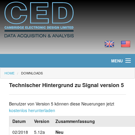
MENU
HOME
DOWNLOADS
Home
Technischer Hintergrund zu Signal version 5
Neues
Produkte
Benutzer von Version 5 können diese Neuerungen jetzt
kostenlos herunterladen
Preisliste
Datum
Version
Zusammenfassung
Downloads
02/2018
5.12a
Neu