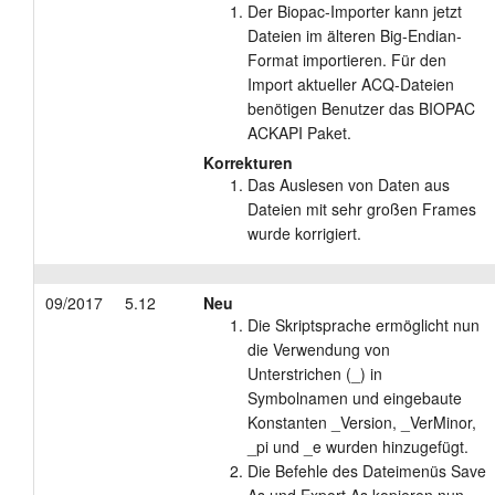
Der Biopac-Importer kann jetzt
Anleitung
Dateien im älteren Big-Endian-
Format importieren. Für den
Kundendienst
Import aktueller ACQ-Dateien
benötigen Benutzer das BIOPAC
Händler
ACKAPI Paket.
Korrekturen
Das Auslesen von Daten aus
Dateien mit sehr großen Frames
wurde korrigiert.
09/2017
5.12
Neu
Die Skriptsprache ermöglicht nun
die Verwendung von
Unterstrichen (_) in
Symbolnamen und eingebaute
Konstanten _Version, _VerMinor,
_pi und _e wurden hinzugefügt.
Die Befehle des Dateimenüs Save