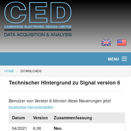
MENU
HOME
DOWNLOADS
Home
Technischer Hintergrund zu Signal version 6
Neues
Produkte
Benutzer von Version 6 können diese Neuerungen jetzt
kostenlos herunterladen
Preisliste
Datum
Version
Zusammenfassung
Downloads
04/2021
6.06
Neu