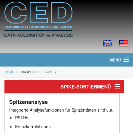
MENU
HOME
PRODUKTE
SPIKE2
Home
SPIKE-SORTIERMENÜ
Neues
Spitzensortierung
Produkte
Spitzenanalyse
Integrierte Analysefunktionen für Spitzendaten sind u.a.:
Vorlagen-Zuordnung
Preisliste
PSTHs
Kreuzkorrelationen
Clustering
Downloads