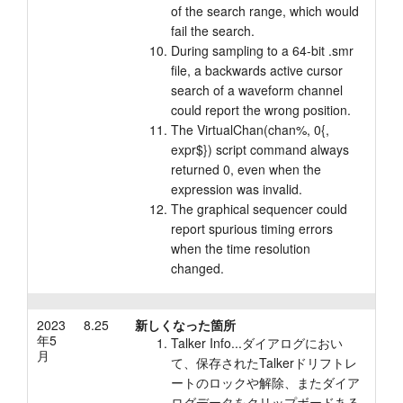
of the search range, which would
fail the search.
During sampling to a 64-bit .smr
file, a backwards active cursor
search of a waveform channel
could report the wrong position.
The VirtualChan(chan%, 0{,
expr$}) script command always
returned 0, even when the
expression was invalid.
The graphical sequencer could
report spurious timing errors
when the time resolution
changed.
2023
8.25
新しくなった箇所
年5
Talker Info...ダイアログにおい
月
て、保存されたTalkerドリフトレ
ートのロックや解除、またダイア
ログデータをクリップボードある