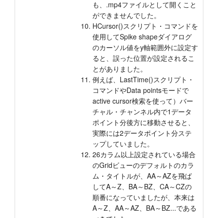
も、.mp4ファイルとして開くこと
ができませんでした。
HCursor()スクリプト・コマンドを
使用してSpike shapeダイアログ
のカーソル値をy軸範囲外に設定す
ると、誤った位置が設定されるこ
とがありました。
例えば、LastTime()スクリプト・
コマンドやData pointsモードで
active cursor検索を使って）バー
チャル・チャンネル内で1データ
ポイント分後方に移動させると、
実際には2データポイント分ステ
ップしていました。
26カラム以上設定されている場合
のGridビューのデフォルトのカラ
ム・タイトルが、AA～AZを飛ば
してA～Z、BA～BZ、CA～CZの
順番になっていましたが、本来は
A～Z、AA～AZ、BA～BZ...である