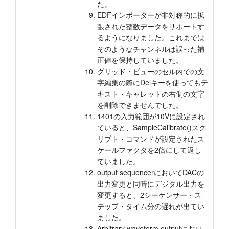
た。
EDFインポーターが非対称的に拡
張された整数データをサポートす
るようになりました。これまでは
そのようなチャンネルは誤った補
正値を保持していました。
グリッド・ビューのセル内での文
字編集の際にDelキーを使ってもテ
キスト・キャレットの右側の文字
を削除できませんでした。
1401の入力範囲が10Vに設定され
ていると、SampleCalibrate()スク
リプト・コマンドが設定されたス
ケールファクタを2倍にして返し
ていました。
output sequencerにおいてDACの
出力変更と同時にデジタル出力を
変更すると、2シーケンサー・ス
テップ・タイム分の遅れが出てい
ました。
Arbitrary waveform outputにおい