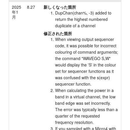
2025
8.27
新しくなった箇所
チュートリアル
年1
DupChan(chan%, -3) added to
月
return the highest numbered
サポート
duplicate of a channel
修正された箇所
販売店
When viewing output sequencer
code, it was possible for incorrect
colouring of command arguments;
the command "WAVEGO S,W"
would display the 'S' in the colour
set for sequencer functions as it
was confused with the s(expr)
sequencer function.
When calculating the power in a
band in a virtual channel, the low
band edge was set incorrectly.
The error was typically less than a
quarter of the requested
frequency resolution.
If you sampled with a Micro4 with