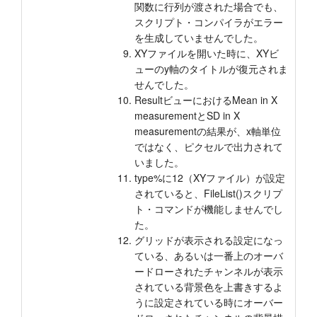
関数に行列が渡された場合でも、
スクリプト・コンパイラがエラー
を生成していませんでした。
XYファイルを開いた時に、XYビ
ューのy軸のタイトルが復元されま
せんでした。
ResultビューにおけるMean in X
measurementとSD in X
measurementの結果が、x軸単位
ではなく、ピクセルで出力されて
いました。
type%に12（XYファイル）が設定
されていると、FileList()スクリプ
ト・コマンドが機能しませんでし
た。
グリッドが表示される設定になっ
ている、あるいは一番上のオーバ
ードローされたチャンネルが表示
されている背景色を上書きするよ
うに設定されている時にオーバー