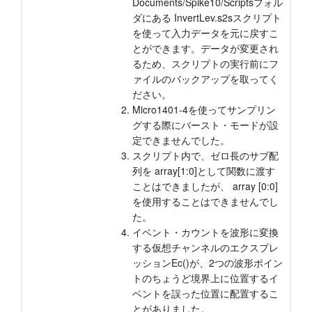
Documents/Spike10/Scriptsフォル
ダにある InvertLev.s2sスクリプト
を使って入力データを元に戻すこ
とができます。データが変更され
るため、スクリプトの実行前にフ
ァイルのバックアップを取ってく
ださい。
Micro1401-4を使ってサンプリン
グする際にバースト・モードが設
定できませんでした。
スクリプト内で、ゼロ長のサブ配
列を array[1:0]として関数に渡す
ことはできましたが、 array [0:0]
を使用することはできませんでし
た。
イベント・カウントを波形に変換
する仮想チャンネルのエクスプレ
ッションEc()が、2つの波形ポイン
トのちょうど境界上に位置するイ
ベントを誤った位置に配置するこ
とがありました。