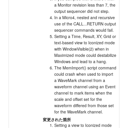
a Monitor revision less than 7, the
output sequencer did not step.
In a Micro4, nested and recursive
use of the CALL...RETURN output
sequencer commands would fail.
Setting a Time, Result, XY, Grid or
text-based view to Iconized mode
with WindowVisible(2) when in
Maximized mode could destabilize
Windows and lead to a hang.
The MemImport() script command
could crash when used to import
a WaveMark channel from a
waveform channel using an Event
channel to mark items when the
scale and offset set for the
waveform differed from those set
for the WaveMark channel.
変更された箇所
Setting a view to Iconized mode