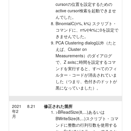
cursorの位置を設定するための
active cursor検索を起動できませ
んでした。
BinomialC(n%, k%) スクリプト・
コマンドに、n%やk%に0を設定で
きませんでした。
PCA Clustering dialog以外（たと
えば、Cluster on
Measurements）のダイアログ
で、Z axisに時間を設定するコマ
ンドを実行すると、すべてのフィ
ルター・コードが消去されていま
した（つまり、色付きのドットが
黒になっていました）。
2021
8.21
修正された箇所
年2
>BReadSize(8,...)あるいは
月
BWriteSize(8,...)スクリプト・コマ
ンドに整数の行列引数を使用する