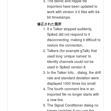
The Bionic and Ripple file
importers have been updated to
work with version 3.0 files with 64-
bit timestamps.
修正された箇所
If a Talker stopped suddenly,
Spike2 did not respond to it
disconnecting, making it difficult to
restore the connection.
Talkers (for example gTalk) that
used long 'unique names' to
identify channels could not be
used in Spike2 version 8.
In the Talker Info... dialog, the drift
rate and standard deviation were
displayed 1000 times too small.
The fourth comment line in an
imported file no longer starts with
a new line.
The Signal Conditioner dialog no
longer vanishes if you use the