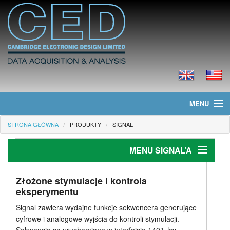
MENU
STRONA GŁÓWNA
PRODUKTY
SIGNAL
Strona główna
MENU SIGNAL’A
Informacje
Produkty
Wprowadzenie
Złożone stymulacje i kontrola
eksperymentu
Cechy ogólne
Cennik
Signal zawiera wydajne funkcje sekwencera generujące
cyfrowe i analogowe wyjścia do kontroli stymulacji.
Pobieranie danych
Pliki do ściągnięcia