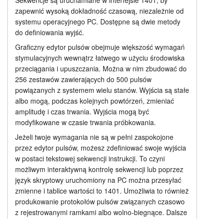
Sekwencje są uruchamiane w interfejsie 1401, by
zapewnić wysoką dokładność czasową, niezależnie od
Zastosowanie
Samouczki
systemu operacyjnego PC. Dostępne są dwie metody
do definiowania wyjść.
Zaawansowany
Wsparcie
Graficzny edytor pulsów obejmuje większość wymagań
Kontrola eksperymentu
stymulacyjnych wewnątrz łatwego w użyciu środowiska
Dealerzy
przeciągania i upuszczania. Można w nim zbudować do
Język skryptowy
256 zestawów zawierających do 500 pulsów
powiązanych z systemem wielu stanów. Wyjścia są stałe
Cennik
albo mogą, podczas kolejnych powtórzeń, zmieniać
amplitudę i czas trwania. Wyjścia mogą być
modyfikowane w czasie trwania próbkowania.
Jeżeli twoje wymagania nie są w pełni zaspokojone
przez edytor pulsów, możesz zdefiniować swoje wyjścia
w postaci tekstowej sekwencji instrukcji. To czyni
możliwym interaktywną kontrolę sekwencji lub poprzez
język skryptowy uruchomiony na PC można przesyłać
zmienne i tablice wartości to 1401. Umożliwia to również
produkowanie protokołów pulsów związanych czasowo
z rejestrowanymi ramkami albo wolno-biegnące. Dalsze