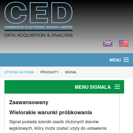
MENU
STRONA GŁÓWNA
PRODUKTY
SIGNAL
Strona główna
MENU SIGNAL’A
Informacje
Produkty
Wprowadzenie
Zaawansowany
Wielorakie warunki próbkowania
Cechy ogólne
Cennik
Signal posiada szeroki zasób złożonych stanów
Pobieranie danych
Pliki do ściągnięcia
wyjściowych, który może zostać użyty do ustawienia