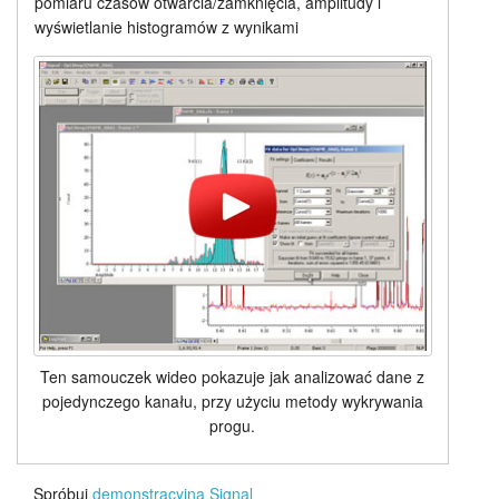
pomiaru czasów otwarcia/zamknięcia, amplitudy i
wyświetlanie histogramów z wynikami
Ten samouczek wideo pokazuje jak analizować dane z
pojedynczego kanału, przy użyciu metody wykrywania
progu.
Spróbuj
demonstracyjna Signal