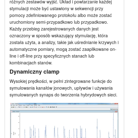
różnych zestawów wyjść. Układ i powtarzanie każdej
Zastosowanie
stymulacji może być ustawiony w sekwencji przy
Samouczki
pomocy zdefiniowanego protokołu albo może zostać
Zaawansowany
uruchomiony semi-przypadkowo lub przypadkowo.
Wsparcie
Każdy przebieg zarejestrowanych danych jest
Kontrola eksperymentu
oznaczony w sposób wskazujący stymulację, która
Dealerzy
została użyta, a analizy, takie jak uśrednianie krzywych i
automatyczne pomiary, mogą zostać zaaplikowane on-
Język skryptowy
line i off-line przy specyficznych stanach lub
kombinacjach stanów.
Cennik
Dynamiczny clamp
Wysokiej prędkości, w pełni zintegrowane funkcje do
symulowania kanałów jonowych, upływów i używania
symulowanych synaps do tworzenia hybrydowych sieci.