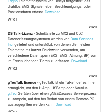
Trigno
Telemetriesystem von Delsys hergestellt, das
drahtlos EMG-Signale neben Beschleunigungs- oder
Positionsdaten erfasst.
Download
WT01
£820
DSITalk-Lizenz -
Schnittstelle zu MX2 und CLC
Datenerfassungssystemen werden von
Data Sciences
Inc
. geliefert und unterstützt, von denen die meisten
Telemetrie mit kurzer Reichweite verwenden, um
verschiedene Datentypen (EKG, EMG, Atmung, BP) von
im Freien lebenden Tieren zu erfassen.
Download
WT02
£820
gTecTalk licence -
gTecTalk ist ein Talker, der es Ihnen
ermöglicht, mit den HiAmp, USBamp oder Nautilus
g.Tec
-Geräten über einen gNEEDaccess-Serverprozess
zu sampeln, auf den bei Bedarf von einem Remote-PC
aus zugegriffen werden kann.
Download
WT07