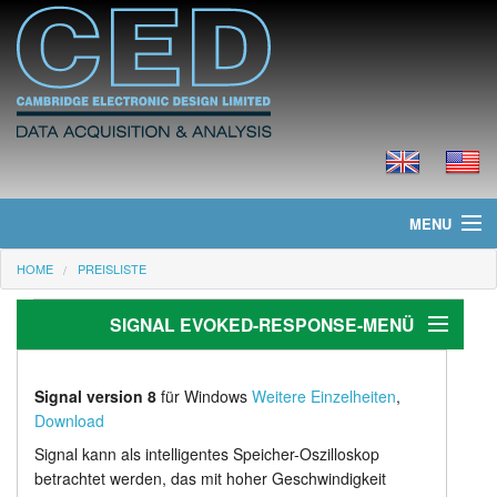
MENU
HOME
PREISLISTE
Home
SIGNAL EVOKED-RESPONSE-MENÜ
Neues
Produkte
Evozierte Reaktion
Signal version 8
für Windows
Weitere Einzelheiten
,
Download
Anwendungen
Preisliste
Signal kann als intelligentes Speicher-Oszilloskop
TMS mit Magnetstimulatoren
Downloads
betrachtet werden, das mit hoher Geschwindigkeit