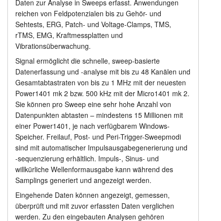
Daten zur Analyse in Sweeps erfasst. Anwendungen
Stimuluserzeugung
reichen von Feldpotenzialen bis zu Gehör- und
Anleitung
Sehtests, ERG, Patch- und Voltage-Clamps, TMS,
Preisliste
rTMS, EMG, Kraftmessplatten und
Kundendienst
Vibrationsüberwachung.
Händler
Signal ermöglicht die schnelle, sweep-basierte
Datenerfassung und -analyse mit bis zu 48 Kanälen und
Gesamtabtastraten von bis zu 1 MHz mit der neuesten
Power1401 mk 2 bzw. 500 kHz mit der Micro1401 mk 2.
Sie können pro Sweep eine sehr hohe Anzahl von
Datenpunkten abtasten – mindestens 15 Millionen mit
einer Power1401, je nach verfügbarem Windows-
Speicher. Freilauf, Post- und Peri-Trigger-Sweepmodi
sind mit automatischer Impulsausgabegenerierung und
-sequenzierung erhältlich. Impuls-, Sinus- und
willkürliche Wellenformausgabe kann während des
Samplings generiert und angezeigt werden.
Eingehende Daten können angezeigt, gemessen,
überprüft und mit zuvor erfassten Daten verglichen
werden. Zu den eingebauten Analysen gehören