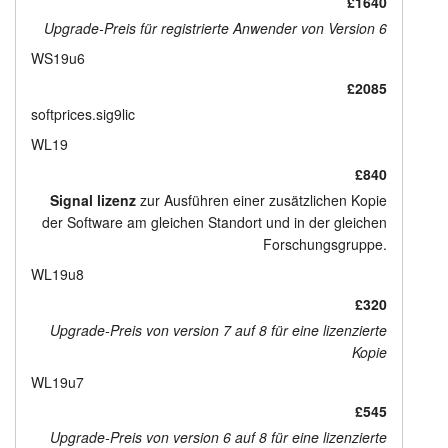
£1640
Upgrade-Preis für registrierte Anwender von Version 6
WS19u6
£2085
softprices.sig9lic
WL19
£840
Signal lizenz
zur Ausführen einer zusätzlichen Kopie
der Software am gleichen Standort und in der gleichen
Forschungsgruppe.
WL19u8
£320
Upgrade-Preis von version 7 auf 8 für eine lizenzierte
Kopie
WL19u7
£545
Upgrade-Preis von version 6 auf 8 für eine lizenzierte