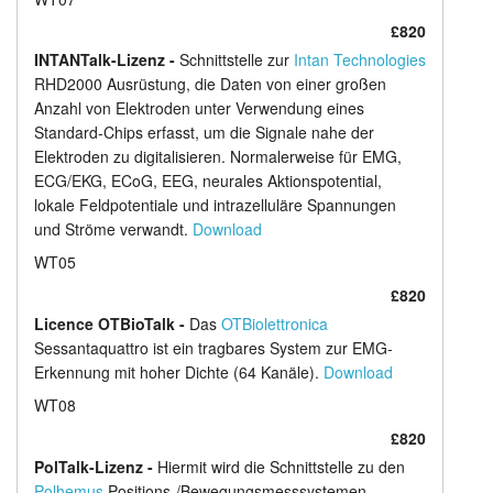
£820
INTANTalk-Lizenz -
Schnittstelle zur
Intan Technologies
RHD2000 Ausrüstung, die Daten von einer großen
Anzahl von Elektroden unter Verwendung eines
Standard-Chips erfasst, um die Signale nahe der
Elektroden zu digitalisieren. Normalerweise für EMG,
ECG/EKG, ECoG, EEG, neurales Aktionspotential,
lokale Feldpotentiale und intrazelluläre Spannungen
und Ströme verwandt.
Download
WT05
£820
Licence OTBioTalk -
Das
OTBiolettronica
Sessantaquattro ist ein tragbares System zur EMG-
Erkennung mit hoher Dichte (64 Kanäle).
Download
WT08
£820
PolTalk-Lizenz -
Hiermit wird die Schnittstelle zu den
Polhemus
Positions-/Bewegungsmesssystemen