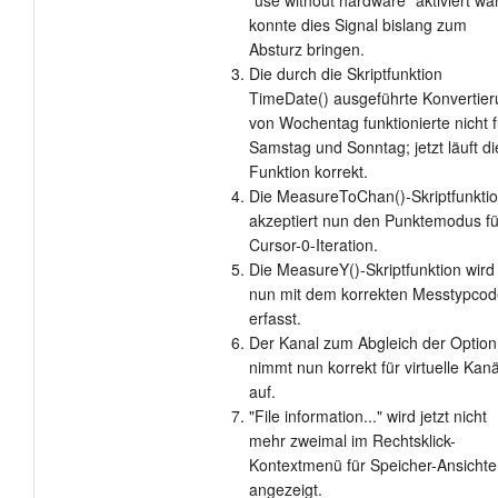
“use without hardware” aktiviert war
konnte dies Signal bislang zum
Absturz bringen.
Die durch die Skriptfunktion
TimeDate() ausgeführte Konvertie
von Wochentag funktionierte nicht f
Samstag und Sonntag; jetzt läuft di
Funktion korrekt.
Die MeasureToChan()-Skriptfunkti
akzeptiert nun den Punktemodus fü
Cursor-0-Iteration.
Die MeasureY()-Skriptfunktion wird
nun mit dem korrekten Messtypcod
erfasst.
Der Kanal zum Abgleich der Option
nimmt nun korrekt für virtuelle Kan
auf.
"File information..." wird jetzt nicht
mehr zweimal im Rechtsklick-
Kontextmenü für Speicher-Ansicht
angezeigt.