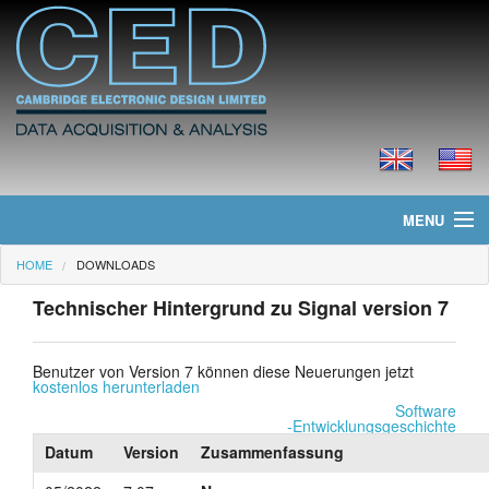
MENU
HOME
DOWNLOADS
Home
Technischer Hintergrund zu Signal version 7
Neues
Produkte
Benutzer von Version 7 können diese Neuerungen jetzt
kostenlos herunterladen
Software
Preisliste
-Entwicklungsgeschichte
Datum
Version
Zusammenfassung
Downloads