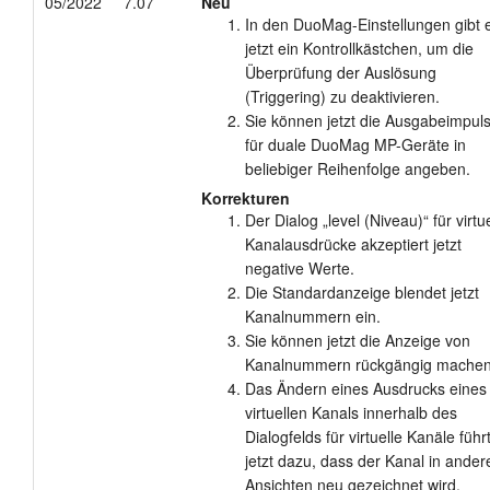
05/2022
7.07
Neu
In den DuoMag-Einstellungen gibt 
Anleitung
jetzt ein Kontrollkästchen, um die
Überprüfung der Auslösung
Kundendienst
(Triggering) zu deaktivieren.
Sie können jetzt die Ausgabeimpul
Händler
für duale DuoMag MP-Geräte in
beliebiger Reihenfolge angeben.
Korrekturen
Der Dialog „level (Niveau)“ für virtu
Kanalausdrücke akzeptiert jetzt
negative Werte.
Die Standardanzeige blendet jetzt
Kanalnummern ein.
Sie können jetzt die Anzeige von
Kanalnummern rückgängig machen
Das Ändern eines Ausdrucks eines
virtuellen Kanals innerhalb des
Dialogfelds für virtuelle Kanäle führ
jetzt dazu, dass der Kanal in ander
Ansichten neu gezeichnet wird.