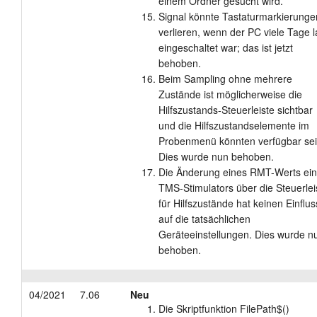
einem Ordner gesucht wird.
Signal könnte Tastaturmarkierunge
verlieren, wenn der PC viele Tage 
eingeschaltet war; das ist jetzt
behoben.
Beim Sampling ohne mehrere
Zustände ist möglicherweise die
Hilfszustands-Steuerleiste sichtbar
und die Hilfszustandselemente im
Probenmenü könnten verfügbar sei
Dies wurde nun behoben.
Die Änderung eines RMT-Werts ei
TMS-Stimulators über die Steuerlei
für Hilfszustände hat keinen Einflus
auf die tatsächlichen
Geräteeinstellungen. Dies wurde n
behoben.
04/2021
7.06
Neu
Die Skriptfunktion FilePath$()