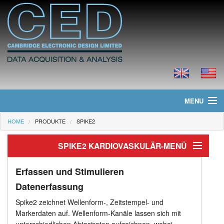
MENU
HOME
PRODUKTE
SPIKE2
Home
SPIKE2 KARDIOVASKULÄR-MENÜ
Neues
Kardiovaskulär
Produkte
Erfassen und Stimulieren
Datenerfassung
Erfassen und Stimulieren
Preisliste
Spike2 zeichnet Wellenform-, Zeitstempel- und
Markerdaten auf. Wellenform-Kanäle lassen sich mit
Analyse
Downloads