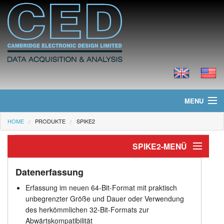
MENU
HOME
PRODUKTE
SPIKE2
Home
SPIKE2-MENÜ
Neues
Produkte
Einführung
Datenerfassung
Erfassung im neuen 64-Bit-Format mit praktisch
Merkmale und Funktionen
Preisliste
unbegrenzter Größe und Dauer oder Verwendung
des herkömmlichen 32-Bit-Formats zur
Datenerfassung
Downloads
Abwärtskompatibilität