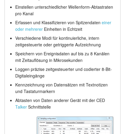
Einstellen unterschiedlicher Wellenform-Abtastraten
Erweiterte funktionen
Anleitung
pro Kanal
Anzeige
Kundendienst
Erfassen und Klassifizieren von Spitzendaten
einer
oder mehrerer
Einheiten in Echtzeit
Analyse
Händler
Verschiedene Modi für kontinuierliche, intern
zeitgesteuerte oder getriggerte Aufzeichnung
Scriptsprache
Speichern von Ereignisdaten auf bis zu 8 Kanälen
mit Zeitauflösung in Mikrosekunden
Preisliste
Loggen präzise zeitgesteuerter und codierter 8-Bit-
Digitaleingänge
Kennzeichnung von Datensätzen mit Textnotizen
und Tastaturmarkern
Abtasten von Daten anderer Gerät mit der CED
Talker
Schnittstelle