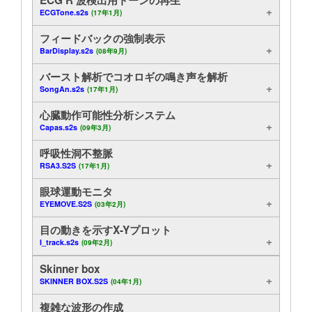
ECGTone.s2s
(17年1月)
解析
チュートリアル
フィードバックの強制表示
表示
サポート
BarDisplay.s2s
(08年9月)
バースト解析でコオロギの鳴き声を解析
過去スクリプトのアーカイブ
販売店
SongAn.s2s
(17年1月)
役立つスクリプト機能
心臓動作可能性分析システム
Capas.s2s
(09年3月)
制御
呼吸性洞不整脈
RSA3.S2S
(17年1月)
オンライン
眼球運動モニタ
実験
EYEMOVE.S2S
(03年2月)
目の動きを示すX-Yプロット
手法の例
I_track.s2s
(09年2月)
スペクトル
Skinner box
SKINNER BOX.S2S
(04年1月)
輸出
複雑な波形の作成