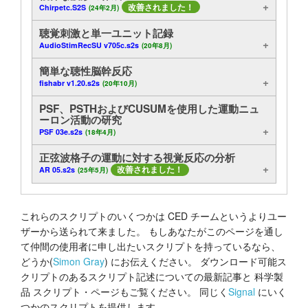
改善されました！
Chirpetc.S2S
(24年2月)
聴覚刺激と単一ユニット記録
AudioStimRecSU v705c.s2s
(20年8月)
簡単な聴性脳幹反応
fishabr v1.20.s2s
(20年10月)
PSF、PSTHおよびCUSUMを使用した運動ニュ
ーロン活動の研究
PSF 03e.s2s
(18年4月)
正弦波格子の運動に対する視覚反応の分析
改善されました！
AR 05.s2s
(25年5月)
これらのスクリプトのいくつかは CED チームというよりユー
ザーから送られて来ました。 もしあなたがこのページを通し
て仲間の使用者に申し出たいスクリプトを持っているなら、
どうか(
Simon Gray
) にお伝えください。 ダウンロード可能ス
クリプトのあるスクリプト記述についての最新記事と 科学製
品 スクリプト・ページもご覧ください。 同じく
Signal
にいく
つかのスクリプトを提供します。