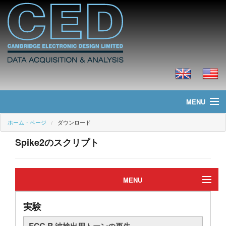
MENU
ホーム・ページ
ダウンロード
ホーム・ページ
Spike2のスクリプト
ニュース
製品
MENU
価格
実験
編集
ダウンロード
ECG R 波検出用トーンの再生