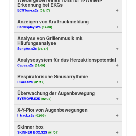
Erkennung bei EKGs
Analysen
Anleitung
ECGTone.s2s
(01/17)
Anzeige
Anzeigen von Kraftrückmeldung
Kundendienst
BarDisplay.s2s
(09/08)
Archivieren
Händler
Analyse von Grillenmusik mit
Häufungsanalyse
Nützliche Funktionen
SongAn.s2s
(01/17)
Analysesystem für das Herzaktionspotential
Steuerung
Capas.s2s
(03/09)
On-Line
Respiratorische Sinusarrythmie
RSA3.S2S
(01/17)
Experimente
Überwachung der Augenbewegung
EYEMOVE.S2S
(02/03)
Methodenbeispiele
X-Y-Plot von Augenbewegungen
Spektrum
I_track.s2s
(02/09)
Skinner box
Export
SKINNER BOX.S2S
(01/04)