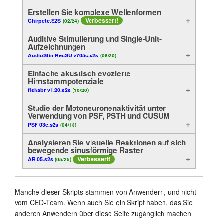
Erstellen Sie komplexe Wellenformen
Verbessert!
Chirpetc.S2S
(02/24)
Auditive Stimulierung und Single-Unit-
Aufzeichnungen
AudioStimRecSU v705c.s2s
(08/20)
Einfache akustisch evozierte
Hirnstammpotenziale
fishabr v1.20.s2s
(10/20)
Studie der Motoneuronenaktivität unter
Verwendung von PSF, PSTH und CUSUM
PSF 03e.s2s
(04/18)
Analysieren Sie visuelle Reaktionen auf sich
bewegende sinusförmige Raster
Verbessert!
AR 05.s2s
(05/25)
Manche dieser Skripts stammen von Anwendern, und nicht
vom CED-Team. Wenn auch Sie ein Skript haben, das Sie
anderen Anwendern über diese Seite zugänglich machen